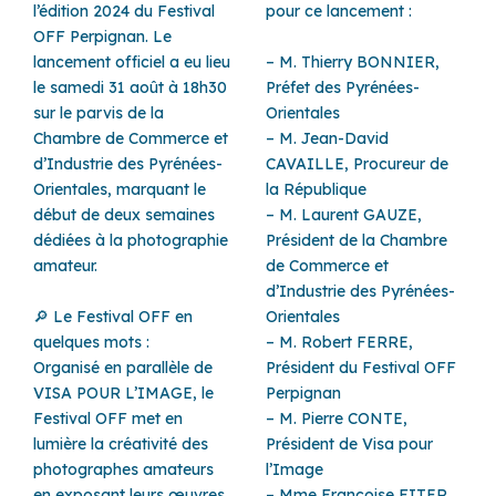
l’édition 2024 du Festival
pour ce lancement :
OFF Perpignan. Le
lancement officiel a eu lieu
– M. Thierry BONNIER,
le samedi 31 août à 18h30
Préfet des Pyrénées-
sur le parvis de la
Orientales
Chambre de Commerce et
– M. Jean-David
d’Industrie des Pyrénées-
CAVAILLE, Procureur de
Orientales, marquant le
la République
début de deux semaines
– M. Laurent GAUZE,
dédiées à la photographie
Président de la Chambre
amateur.
de Commerce et
d’Industrie des Pyrénées-
🔎
Le Festival OFF en
Orientales
quelques mots :
– M. Robert FERRE,
Organisé en parallèle de
Président du Festival OFF
VISA POUR L’IMAGE, le
Perpignan
Festival OFF met en
– M. Pierre CONTE,
lumière la créativité des
Président de Visa pour
photographes amateurs
l’Image
en exposant leurs œuvres
– Mme Françoise FITER,