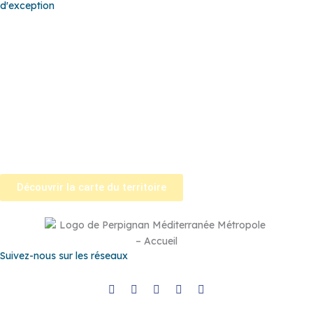
d'exception
Baho
–
Baixas
–
Bompas
–
Cabestany
–
Canet-en-Roussillon
–
Calce
–
Canohès
–
Cases de Pène
–
Cassagnes
–
Corneilla-la-
Rivière
–
Espira-de-l’Agly
–
Estagel
–
Le Barcarès
–
Le Soler
–
Llupia
–
Montner
–
Opoul-Périllos
–
Perpignan
–
Peyrestortes
–
Pézilla-la-Rivière
–
Pollestres
–
Ponteilla-Nyls
–
Rivesaltes
–
Saint-
Estève
–
Saint-Féliu-d’Avall
–
Saint-Hippolyte
–
Saint-Laurent-de-
la-Salanque
–
Saint-Nazaire
–
Sainte Marie la Mer
–
Saleilles
–
Tautavel
–
Torreilles
–
Toulouges
–
Villelongue-de-la-Salanque
–
Villeneuve-de-la-Raho
–
Villeneuve-la-Rivière
–
Vingrau
Découvrir la carte du territoire
Suivez-nous sur les réseaux