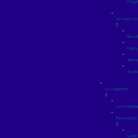
Proje
En train, car
Bus et
Ligne
Aérop
Access
Le Logement
La Compéte
Rénovation d
Louer