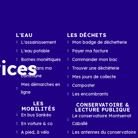
L'EAU
LES DÉCHETS
L'assainissement
Mon badge de déchetterie
L'eau potable
Payer ma facture
ices
Bornes monétiques
Commander mon bac
L'eau dans ma
Trouver une déchèterie
commune
Mes jours de collecte
Mes démarches en
Composter
ligne
Les encombrants
LES
CONSERVATOIRE &
MOBILITÉS
LECTURE PUBLIQUE
En bus Sankéo
Le conservatoire Montserrat
En voiture & co
Caballé
A pied, à vélo
Les antennes du conservatoire