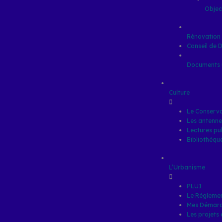
Objec
Rénovation 
Conseil de 
Documents u
Culture
Le Conserva
Les antenne
Lectures pu
Bibliothèqu
L’Urbanisme
PLUI
Le Règlemen
Mes Démar
Les projets 