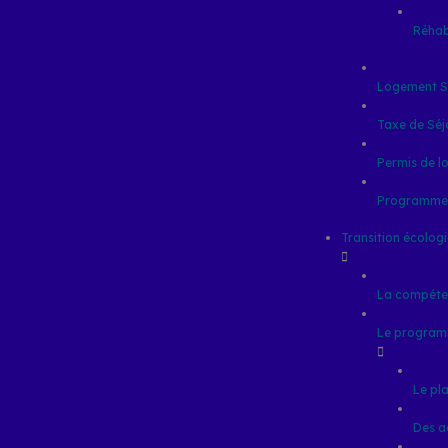
Réhab
Logement S
Taxe de Séj
Permis de l
Programme L
Transition écolog
La compéte
Le program
Le pl
Des a