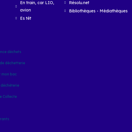
En train, car LIO,
Résolu.net
avion
Bibliothèques - Médiathèques
Es têt
nce déchets
de déchetterie
 mon bac
 déchèterie
e Collecte
rants