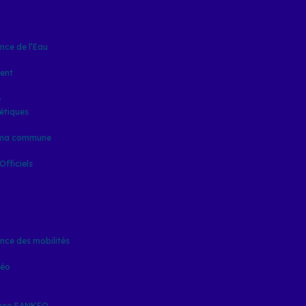
ce de l’Eau
ent
e
étiques
 ma commune
fficiels
ce des mobilités
kéo
ence SANKEO