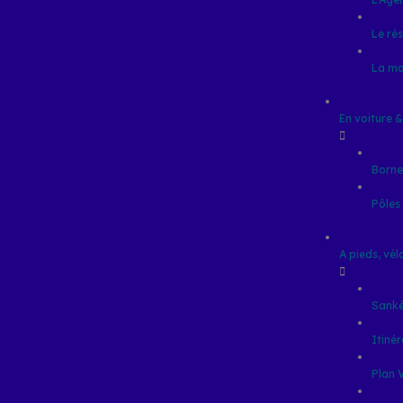
Le ré
La m
En voiture 
Borne
Pôles
A pieds, vélo
Sanké
Itinér
Plan 