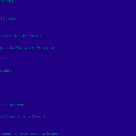
t ES TET
 liO, avion
 réseau lio (+kartatoo)
 nouvelle Montpellier Perpignan
ort
ibilité
nce logement
e l’habitat privé (l’Anah)
 mieux – conventionner un logement