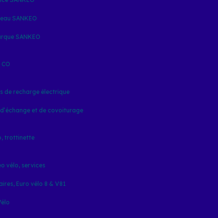
seau SANKEO
arque SANKEO
& CO
s de recharge électrique
 d’échange et de covoiturage
, trottinette
o vélo, services
aires, Euro vélo 8 & V81
Vélo