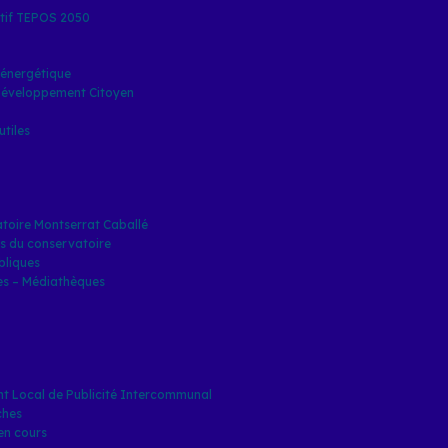
tif TEPOS 2050
énergétique
Développement Citoyen
tiles
toire Montserrat Caballé
s du conservatoire
bliques
es – Médiathèques
t Local de Publicité Intercommunal
ches
en cours