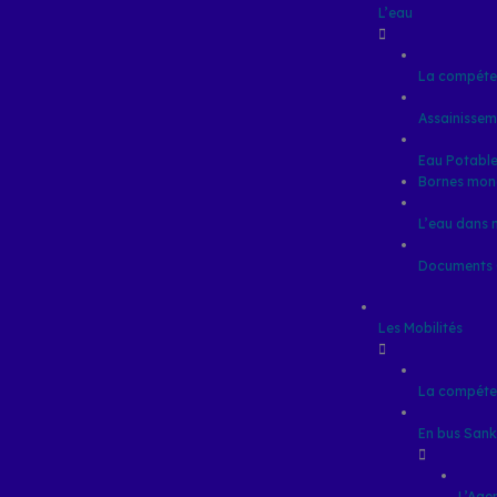
L’eau
La compéten
Assainissem
Eau Potabl
Bornes mon
L’eau dans
Documents O
Les Mobilités
La compéten
En bus San
L’Ag