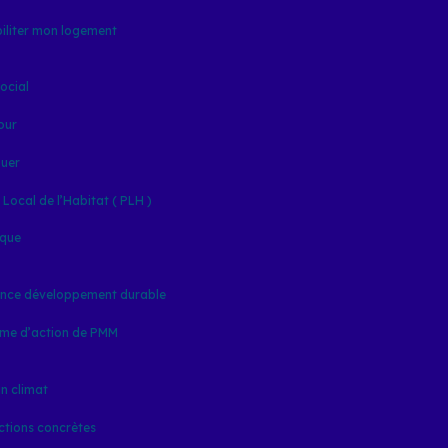
iliter mon logement
ocial
our
ouer
ocal de l’Habitat ( PLH )
ique
nce développement durable
me d’action de PMM
an climat
ctions concrètes