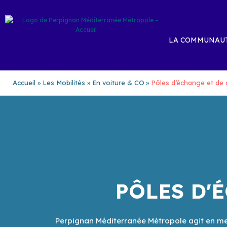
Aller
au
contenu
LA COMMUNAUT
Accueil
Les Mobilités
En voiture & CO
Pôles d’échange et de
PÔLES D'
Perpignan Méditerranée Métropole agit en met