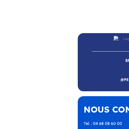
S
RE
@PE
Roussillon
–
Calce
–
Canohès
–
–
Espira-de-l’Agly
–
Estagel
–
Périllos
–
Perpignan
–
NOUS CO
illa-Nyls
–
Rivesaltes
–
Saint-
nt-Laurent-de-la-Salanque
–
utavel
–
Torreilles
–
Toulouges
aho
–
Villeneuve-la-Rivière
–
Tel. : 04 68 08 60 00