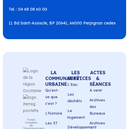
Tel. : 04 68 08 60 00
11 Bd Saint-Assiscle, BP 20641, 66000 Perpignan cedex
LA
LES
ACTES
COMMUNAUTÉ
SERVICES
&
URBAINE
SÉANCES
L'Eau
Qu'est-
A venir
Les
ce que
Archives
déchêts
c'est ?
des
Le
L'histoire
Bureaux
logement
Fonds
Européen
Les 37
Archives
de
Développement
Développement