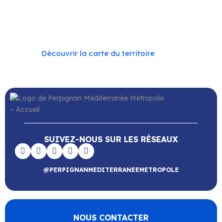
–
Toulouges
–
Villelongue-de-la-Salanque
–
Villeneuve-de-la-Raho
–
Villeneuve-la-Rivière
–
Vingrau
Découvrir la carte du territoire
SUIVEZ-NOUS SUR LES RÉSEAUX
@PERPIGNANMEDITERRANEEMETROPOLE
NOUS CONTACTER