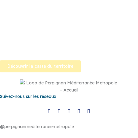
Rivière
–
Espira-de-l’Agly
–
Estagel
–
Le Barcarès
–
Le Soler
–
Llupia
–
Montner
–
Opoul-Périllos
–
Perpignan
–
Peyrestortes
–
Pézilla-la-Rivière
–
Pollestres
–
Ponteilla-Nyls
–
Rivesaltes
–
Saint-
Estève
–
Saint-Féliu-d’Avall
–
Saint-Hippolyte
–
Saint-Laurent-de-
la-Salanque
–
Saint-Nazaire
–
Sainte Marie la Mer
–
Saleilles
–
Tautavel
–
Torreilles
–
Toulouges
–
Villelongue-de-la-Salanque
–
Villeneuve-de-la-Raho
–
Villeneuve-la-Rivière
–
Vingrau
Découvrir la carte du territoire
Suivez-nous sur les réseaux
@perpignanmediterraneemetropole