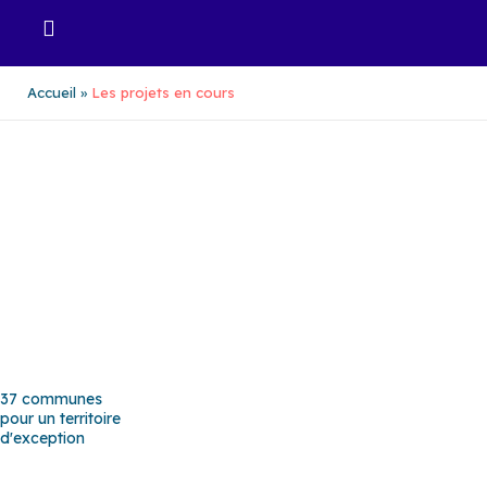
Aller
au
contenu
Accueil
Les projets en cours
37 communes
pour un territoire
d'exception
Baho
–
Baixas
–
Bompas
–
Cabestany
–
Canet-en-Roussillon
–
Calce
–
Canohès
–
Cases de Pène
–
Cassagnes
–
Corneilla-la-