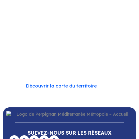
Cassagnes
–
Corneilla-la-Rivière
–
Espira-de-l’Agly
–
Estagel
–
Le Barcarès
–
Le Soler
–
Llupia
–
Montner
–
Opoul-Périllos
–
Perpignan
–
Peyrestortes
–
Pézilla-
la-Rivière
–
Pollestres
–
Ponteilla-Nyls
–
Rivesaltes
–
Saint-Estève
–
Saint-Féliu-d’Avall
–
Saint-Hippolyte
–
Saint-Laurent-de-la-Salanque
–
Saint-Nazaire
–
Sainte Marie la Mer
–
Saleilles
–
Tautavel
–
Torreilles
–
Toulouges
–
Villelongue-de-la-Salanque
–
Villeneuve-de-la-Raho
–
Villeneuve-la-Rivière
–
Vingrau
Découvrir la carte du territoire
SUIVEZ-NOUS SUR LES RÉSEAUX