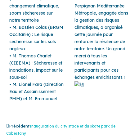
changement climatique,
Perpignan Méditerranée
zoom sécheresse sur
Métropole, engagée dans
notre territoire
la gestion des risques
• M. Bastien Colas (BRGM
climatiques, a organisé
Occitanie) : Le risque
cette journée pour
sécheresse sur les sols
renforcer la résilience de
argileux
notre territoire. Un grand
• M. Thomas Charlet
merci à tous les
(CIEEMA) : Sécheresse et
intervenants et
inondations, impact sur le
participants pour ces
sous-sol
échanges enrichissants !
• M. Lionel Fara (Direction
Eau et Assainissement
PMM) et M. Emmanuel
Précédent
Suivan
Précédent
Inauguration du city stade et du skate park de
Cabestany