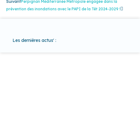
Suivant
Perpignan Méditerranée Métropole engagée dans la
prévention des inondations avec le PAPI de la Têt 2024-2029 !
Les dernières actus' :
37 COMMUNES
POUR UN
TERRITOIRE
D'EXCEPTION
Baho
–
Baixas
–
Bompas
–
Cabestany
–
Canet-en-
Roussillon
–
Calce
–
Canohès
–
Cases de Pène
–