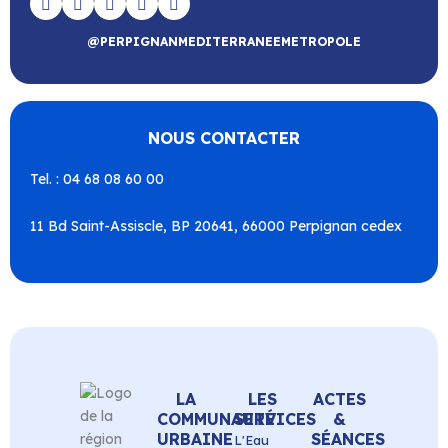
@PERPIGNANMEDITERRANEEMETROPOLE
NOUS CONTACTER
Tel. : 04 68 08 60 00
11 Bd Saint-Assiscle, BP 20641, 66000 Perpignan cedex
LA
LES
ACTES
COMMUNAUTÉ
SERVICES
&
URBAINE
SÉANCES
L'Eau