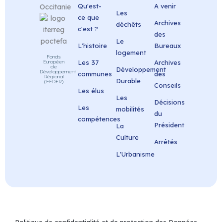
Qu'est-
A venir
Les
ce que
Archives
déchêts
c'est ?
des
Le
L'histoire
Bureaux
logement
Fonds
Européen
Les 37
Archives
de
Développement
Développement
communes
des
Régional
Durable
(FEDER)
Conseils
Les élus
Les
Décisions
Les
mobilités
du
compétences
Président
La
Culture
Arrêtés
L'Urbanisme
Politique de confidentialité et de protection des Données