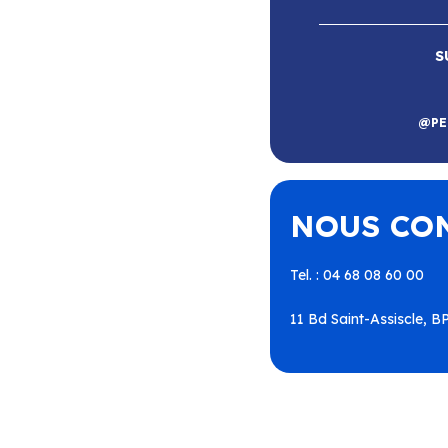
S
RE
@PE
Roussillon
–
Calce
–
Canohès
–
–
Espira-de-l’Agly
–
Estagel
–
Périllos
–
Perpignan
–
NOUS CO
illa-Nyls
–
Rivesaltes
–
Saint-
nt-Laurent-de-la-Salanque
–
utavel
–
Torreilles
–
Toulouges
aho
–
Villeneuve-la-Rivière
–
Tel. : 04 68 08 60 00
11 Bd Saint-Assiscle, 