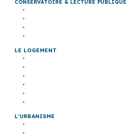
CONSERVATOIRE & LECTURE PUBLIQUE
Le conservatoire Montserrat Caballé
Les antennes du conservatoire
Résolu.net
Bibliothèques - Médiathèques
LE LOGEMENT
PLH
Rénovation de l’habitat privé (l’Anah)
Logement Social
Cohésion sociale
Permis de louer
Taxe de séjour
L'URBANISME
PLUID
RLPI