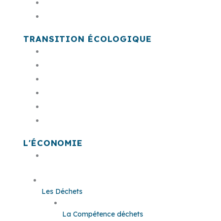
PSMV
Cimetière communautaire
TRANSITION ÉCOLOGIQUE
Acteur & animateur de la transition éco
Le plan climat
Le bruit
L'économie circulaire
Conseil de développement citoyen
Prime à la transition écologique
L'ÉCONOMIE
Offres Foncières et Immobilières
Les Déchets
La Compétence déchets