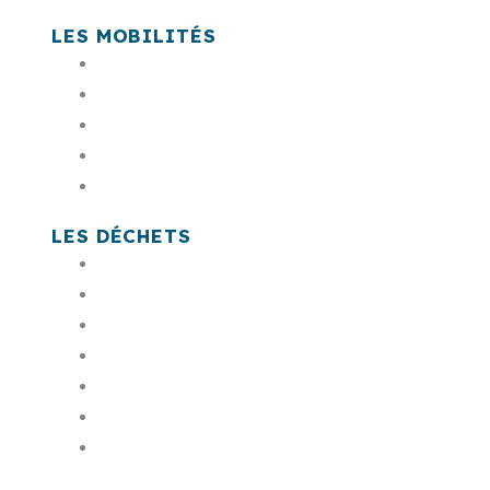
LES MOBILITÉS
En bus Sankéo
En voiture & co
A pied, à vélo
En train, car LIO, avion
Es têt
LES DÉCHETS
Mon badge de déchetterie
Payer ma facture
Commander mon bac
Trouver une déchèterie
Mes jours de collecte
Composter
Les encombrants