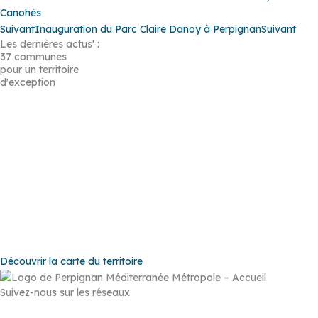
Canohès
Suivant
Inauguration du Parc Claire Danoy à Perpignan
Suivant
Les dernières actus' :
37 communes
pour un territoire
d'exception
Baho
–
Baixas
–
Bompas
–
Cabestany
–
Canet-en-Roussillon
–
Calce
–
Canohès
–
Cases de Pène
–
Cassagnes
–
Corneilla-la-
Rivière
–
Espira-de-l’Agly
–
Estagel
–
Le Barcarès
–
Le Soler
–
Llupia
–
Montner
–
Opoul-Périllos
–
Perpignan
–
Peyrestortes
–
Pézilla-la-Rivière
–
Pollestres
–
Ponteilla-Nyls
–
Rivesaltes
–
Saint-
Estève
–
Saint-Féliu-d’Avall
–
Saint-Hippolyte
–
Saint-Laurent-de-
la-Salanque
–
Saint-Nazaire
–
Sainte Marie la Mer
–
Saleilles
–
Tautavel
–
Torreilles
–
Toulouges
–
Villelongue-de-la-Salanque
–
Villeneuve-de-la-Raho
–
Villeneuve-la-Rivière
–
Vingrau
Découvrir la carte du territoire
Suivez-nous sur les réseaux