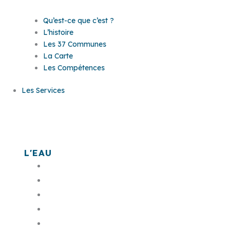
Qu’est-ce que c’est ?
L’histoire
Les 37 Communes
La Carte
Les Compétences
Les Services
Les services
L'EAU
L'assainissement
L'eau potable
Bornes monétiques
L'eau dans ma commune
Mes démarches en ligne