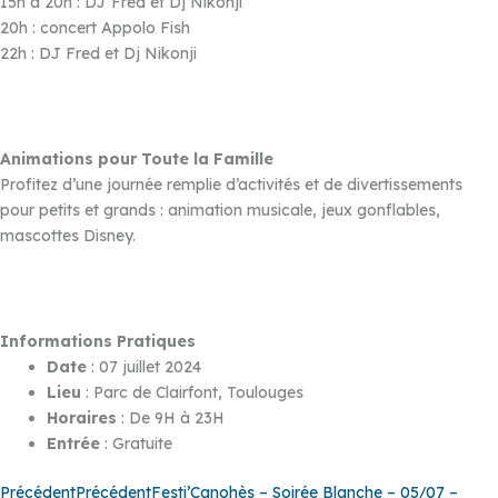
15h à 20h : DJ Fred et Dj Nikonji
20h : concert Appolo Fish
22h : DJ Fred et Dj Nikonji
Animations pour Toute la Famille
Profitez d’une journée remplie d’activités et de divertissements
pour petits et grands : animation musicale, jeux gonflables,
mascottes Disney.
Informations Pratiques
Date
: 07 juillet 2024
Lieu
: Parc de Clairfont, Toulouges
Horaires
: De 9H à 23H
Entrée
: Gratuite
Précédent
Précédent
Festi’Canohès – Soirée Blanche – 05/07 –