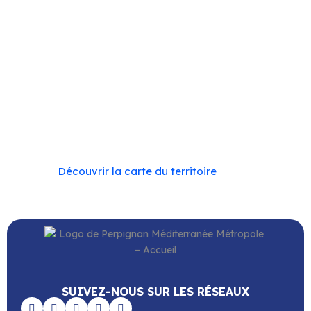
Estagel
–
Le Barcarès
–
Le Soler
–
Llupia
–
Montner
–
Opoul-Périllos
–
Perpignan
–
Peyrestortes
–
Pézilla-
la-Rivière
–
Pollestres
–
Ponteilla-Nyls
–
Rivesaltes
–
Saint-Estève
–
Saint-Féliu-d’Avall
–
Saint-Hippolyte
–
Saint-Laurent-de-la-Salanque
–
Saint-Nazaire
–
Sainte Marie la Mer
–
Saleilles
–
Tautavel
–
Torreilles
–
Toulouges
–
Villelongue-de-la-Salanque
–
Villeneuve-de-la-Raho
–
Villeneuve-la-Rivière
–
Vingrau
Découvrir la carte du territoire
SUIVEZ-NOUS SUR LES RÉSEAUX