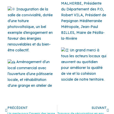
MALHERBE, Présidente
Inauguration de la
du Département des P.O,
Robert VILA, Président de
salle de convivialité, dotée
Perpignan Méditerranée
d’une toiture
Métropole, Jean-Paul
photovoltaïque, un bel
BILLES, Maire de Pézilla-
exemple d’engagement en
la-Rivière
faveur des énergies
renouvelables et du bien-
Un grand merci à
être collectif.
tous les acteurs locaux qui
Aménagement d’un
œuvrent au quotidien
pour améliorer la qualité
local commercial avec
de vie et la cohésion
l’ouverture d’une pâtisserie
sociale de notre territoire.
locale, et réhabilitation
d’une grange en atelier de
Précédent
Sui
PRÉCÉDENT
SUIVANT
Un geste pour l’avenir des jeunes apprentis
Travaux de sécurisation en eau potable de la vallée de l’Agly !