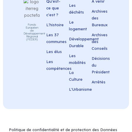
Qu'est-
A venir
Les
ce que
Archives
déchêts
c'est ?
des
Le
L'histoire
Bureaux
Fonds
Européen
logement
de
Développement
Les 37
Archives
Régional
Développement
(FEDER)
communes
des
Durable
Conseils
Les élus
Les
Décisions
Les
mobilités
du
compétences
Président
La
Culture
Arrêtés
L'Urbanisme
Politique de confidentialité et de protection des Données