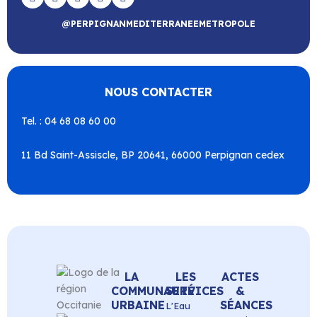
@PERPIGNANMEDITERRANEEMETROPOLE
NOUS CONTACTER
Tel. : 04 68 08 60 00
11 Bd Saint-Assiscle, BP 20641, 66000 Perpignan cedex
LA
LES
ACTES
COMMUNAUTÉ
SERVICES
&
URBAINE
SÉANCES
L'Eau