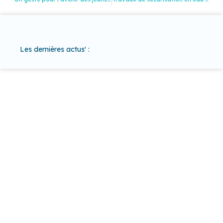
Les dernières actus' :
37 COMMUNES
POUR UN
TERRITOIRE
D'EXCEPTION
Baho
–
Baixas
–
Bompas
–
Cabestany
–
Canet-en-
Roussillon
–
Calce
–
Canohès
–
Cases de Pène
–
Cassagnes
–
Corneilla-la-Rivière
–
Espira-de-l’Agly
–