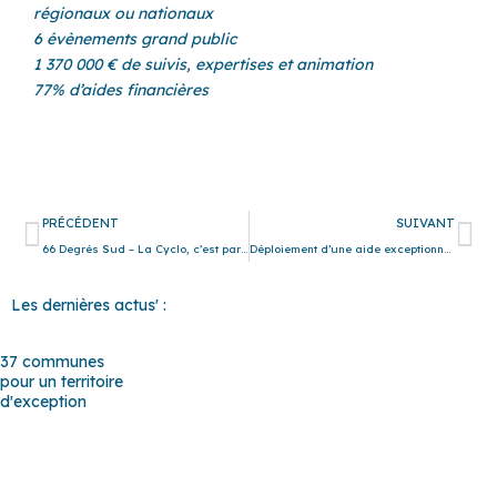
régionaux ou nationaux
6 évènements grand public
1 370 000 € de suivis, expertises et animation
77% d’aides financières
Précédent
Su
PRÉCÉDENT
SUIVANT
66 Degrés Sud – La Cyclo, c’est parti !
Déploiement d’une aide exceptionnelle aux artisans boulangers
Les dernières actus' :
37 communes
pour un territoire
d'exception
Baho
–
Baixas
–
Bompas
–
Cabestany
–
Canet-en-Roussillon
–
Calce
–
Canohès
–
Cases de Pène
–
Cassagnes
–
Corneilla-la-
Rivière
–
Espira-de-l’Agly
–
Estagel
–
Le Barcarès
–
Le Soler
–