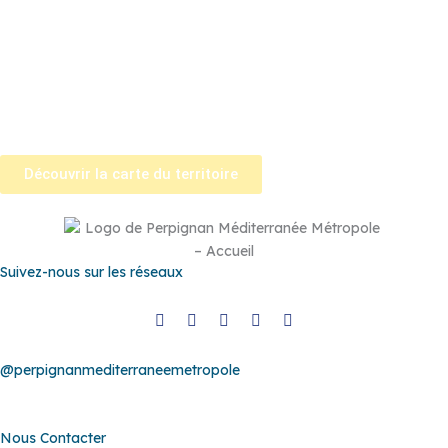
Llupia
–
Montner
–
Opoul-Périllos
–
Perpignan
–
Peyrestortes
–
Pézilla-la-Rivière
–
Pollestres
–
Ponteilla-Nyls
–
Rivesaltes
–
Saint-
Estève
–
Saint-Féliu-d’Avall
–
Saint-Hippolyte
–
Saint-Laurent-de-
la-Salanque
–
Saint-Nazaire
–
Sainte Marie la Mer
–
Saleilles
–
Tautavel
–
Torreilles
–
Toulouges
–
Villelongue-de-la-Salanque
–
Villeneuve-de-la-Raho
–
Villeneuve-la-Rivière
–
Vingrau
Découvrir la carte du territoire
Suivez-nous sur les réseaux
@perpignanmediterraneemetropole
Nous Contacter