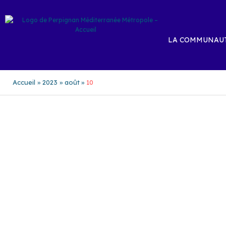
Aller
au
contenu
LA COMMUNAUT
Accueil
2023
août
10