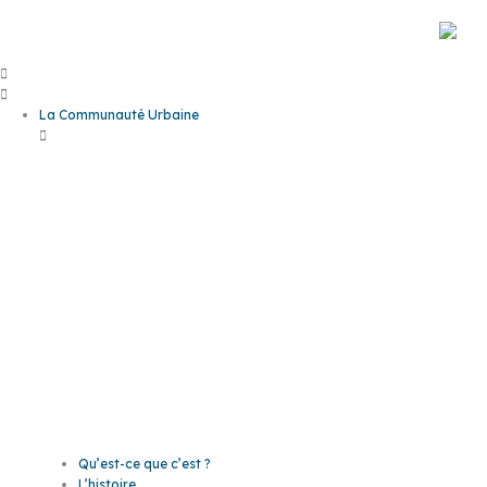
Aller
au
contenu
La Communauté Urbaine
La
Communaut
Urbaine
Qu’est-ce que c’est ?
L’histoire