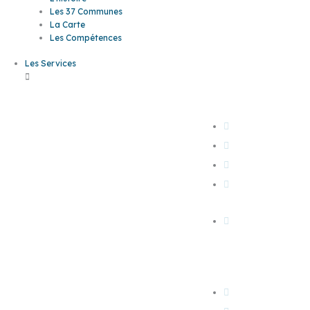
Les 37 Communes
La Carte
Les Compétences
Les Services
L'EAU
Les
L'assainissemen
L'eau potable
services
Bornes monétiq
L'eau dans ma
commune
Mes démarches 
ligne
LES MOBILITÉS
En bus Sankéo