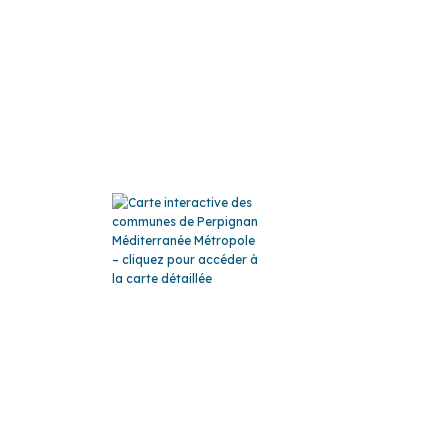
ATION
LA CARTE
loi
publics
blics
GLO