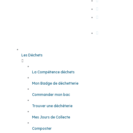
En voiture & co
A pied, à vélo
En train, car LIO
avion
Es têt
Les Déchets
La Compétence déchets
Mon Badge de déchetterie
Commander mon bac
Trouver une déchèterie
Mes Jours de Collecte
Composter