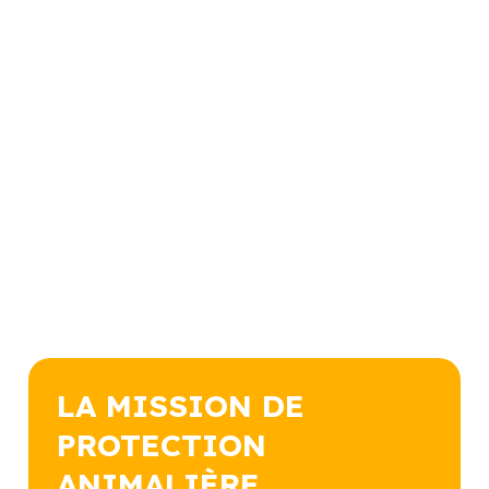
ANIMALIÈRE
Perpignan Méditerranée Métropole est responsable de la
protection animale pour ses 36 communes. Elle gère la fourrière, le
cimetière animalier et veille à la qualité des refuges
communautaires, garantissant ainsi le bien-être et la sécurité des
animaux errants ou abandonnés sur son territoire.
LA MISSION DE
PROTECTION
ANIMALIÈRE