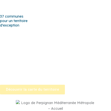
37 communes
pour un territoire
d'exception
Baho
–
Baixas
–
Bompas
–
Cabestany
–
Canet-en-Roussillon
–
Calce
–
Canohès
–
Cases de Pène
–
Cassagnes
–
Corneilla-la-
Rivière
–
Espira-de-l’Agly
–
Estagel
–
Le Barcarès
–
Le Soler
–
Llupia
–
Montner
–
Opoul-Périllos
–
Perpignan
–
Peyrestortes
–
Pézilla-la-Rivière
–
Pollestres
–
Ponteilla-Nyls
–
Rivesaltes
–
Saint-
Estève
–
Saint-Féliu-d’Avall
–
Saint-Hippolyte
–
Saint-Laurent-de-
la-Salanque
–
Saint-Nazaire
–
Sainte Marie la Mer
–
Saleilles
–
Tautavel
–
Torreilles
–
Toulouges
–
Villelongue-de-la-Salanque
–
Villeneuve-de-la-Raho
–
Villeneuve-la-Rivière
–
Vingrau
Découvrir la carte du territoire