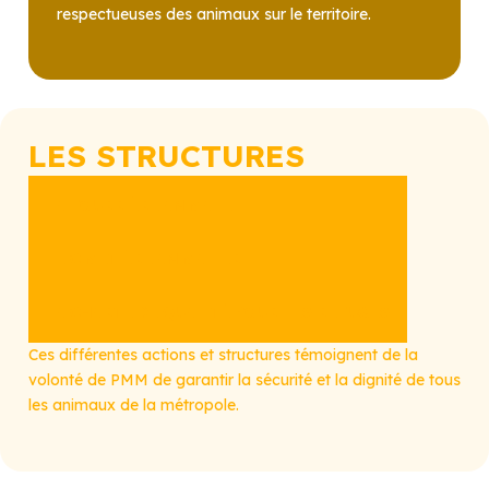
respectueuses des animaux sur le territoire.
LES STRUCTURES
LA FOURRIÈRE ANIMALE
LE CIMETIÈRE ANIMALIER
LA CHARTE DE QUALITÉ POUR LES REFUGES
Ces différentes actions et structures témoignent de la
volonté de PMM de garantir la sécurité et la dignité de tous
les animaux de la métropole.