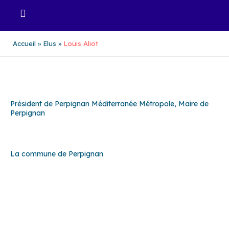
Aller
au
contenu
Accueil
Elus
Louis Aliot
Président de Perpignan Méditerranée Métropole, Maire de
Perpignan
La commune de Perpignan