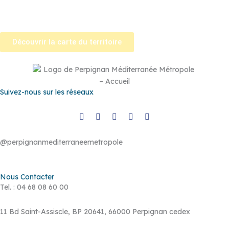
Tautavel
–
Torreilles
–
Toulouges
–
Villelongue-de-la-Salanque
–
Villeneuve-de-la-Raho
–
Villeneuve-la-Rivière
–
Vingrau
Découvrir la carte du territoire
Suivez-nous sur les réseaux
@perpignanmediterraneemetropole
Nous Contacter
Tel. : 04 68 08 60 00
11 Bd Saint-Assiscle, BP 20641, 66000 Perpignan cedex