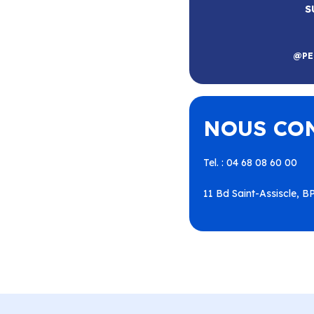
S
RE
@PE
Roussillon
–
Calce
–
Canohès
–
–
Espira-de-l’Agly
–
Estagel
–
Périllos
–
Perpignan
–
NOUS CO
illa-Nyls
–
Rivesaltes
–
Saint-
nt-Laurent-de-la-Salanque
–
utavel
–
Torreilles
–
Toulouges
aho
–
Villeneuve-la-Rivière
–
Tel. : 04 68 08 60 00
11 Bd Saint-Assiscle, 