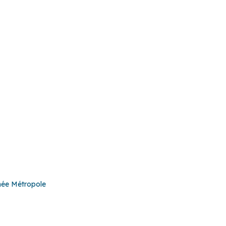
raliste
ZAE Généraliste
ud
Technosud
née Métropole