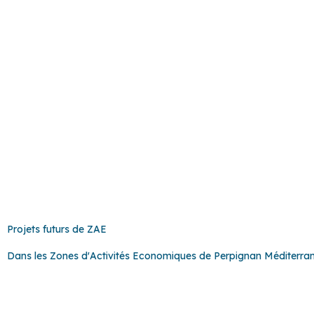
ZAE Généraliste
ZAE Géné
Technosud
Technos
Projets futurs de ZAE
Dans les Zones d'Activités Economiques de Perpignan Méditerra