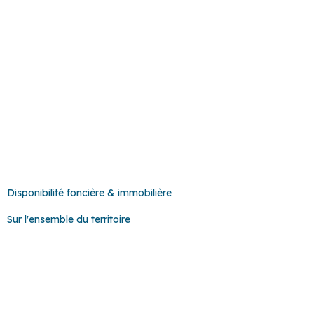
ZAE Généraliste
ZAE Géné
Technosud
Technos
Disponibilité foncière & immobilière
Sur l'ensemble du territoire