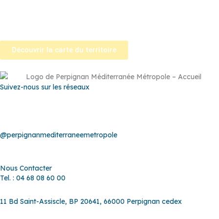
la-Salanque
–
Saint-Nazaire
–
Sainte Marie la Mer
–
Saleilles
–
Tautavel
–
Torreilles
–
Toulouges
–
Villelongue-de-la-Salanque
–
Villeneuve-de-la-Raho
–
Villeneuve-la-Rivière
–
Vingrau
Découvrir la carte du territoire
Suivez-nous sur les réseaux
@perpignanmediterraneemetropole
Nous Contacter
Tel. : 04 68 08 60 00
11 Bd Saint-Assiscle, BP 20641, 66000 Perpignan cedex