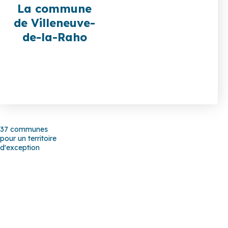
La commune
de Villeneuve-
Je
de-la-Raho
découvre
37 communes
pour un territoire
d'exception
Baho
–
Baixas
–
Bompas
–
Cabestany
–
Canet-en-Roussillon
–
Calce
–
Canohès
–
Cases de Pène
–
Cassagnes
–
Corneilla-la-
Rivière
–
Espira-de-l’Agly
–
Estagel
–
Le Barcarès
–
Le Soler
–
Llupia
–
Montner
–
Opoul-Périllos
–
Perpignan
–
Peyrestortes
–
Pézilla-la-Rivière
–
Pollestres
–
Ponteilla-Nyls
–
Rivesaltes
–
Saint-
Estève
–
Saint-Féliu-d’Avall
–
Saint-Hippolyte
–
Saint-Laurent-de-