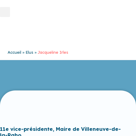
Aller
au
contenu
Accueil
Elus
Jacqueline Irles
11e vice-présidente, Maire de Villeneuve-de-
la-Raho