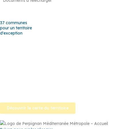
Documents à télécharger
37 communes
pour un territoire
d'exception
Baho
–
Baixas
–
Bompas
–
Cabestany
–
Canet-en-Roussillon
–
Calce
–
Canohès
–
Cases de Pène
–
Cassagnes
–
Corneilla-la-
Rivière
–
Espira-de-l’Agly
–
Estagel
–
Le Barcarès
–
Le Soler
–
Llupia
–
Montner
–
Opoul-Périllos
–
Perpignan
–
Peyrestortes
–
Pézilla-la-Rivière
–
Pollestres
–
Ponteilla-Nyls
–
Rivesaltes
–
Saint-
Estève
–
Saint-Féliu-d’Avall
–
Saint-Hippolyte
–
Saint-Laurent-de-
la-Salanque
–
Saint-Nazaire
–
Sainte Marie la Mer
–
Saleilles
–
Tautavel
–
Torreilles
–
Toulouges
–
Villelongue-de-la-Salanque
–
Villeneuve-de-la-Raho
–
Villeneuve-la-Rivière
–
Vingrau
Découvrir la carte du territoire