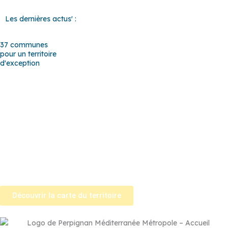
Les dernières actus' :
37 communes
pour un territoire
d'exception
Baho
–
Baixas
–
Bompas
–
Cabestany
–
Canet-en-Roussillon
–
Calce
–
Canohès
–
Cases de Pène
–
Cassagnes
–
Corneilla-la-
Rivière
–
Espira-de-l’Agly
–
Estagel
–
Le Barcarès
–
Le Soler
–
Llupia
–
Montner
–
Opoul-Périllos
–
Perpignan
–
Peyrestortes
–
Pézilla-la-Rivière
–
Pollestres
–
Ponteilla-Nyls
–
Rivesaltes
–
Saint-
Estève
–
Saint-Féliu-d’Avall
–
Saint-Hippolyte
–
Saint-Laurent-de-
la-Salanque
–
Saint-Nazaire
–
Sainte Marie la Mer
–
Saleilles
–
Tautavel
–
Torreilles
–
Toulouges
–
Villelongue-de-la-Salanque
–
Villeneuve-de-la-Raho
–
Villeneuve-la-Rivière
–
Vingrau
Découvrir la carte du territoire