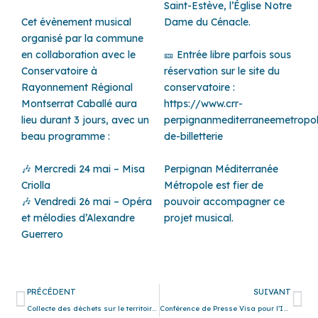
Saint-Estève, l’Église Notre
Cet évènement musical
Dame du Cénacle.
organisé par la commune
en collaboration avec le
🎫 Entrée libre parfois sous
Conservatoire à
réservation sur le site du
Rayonnement Régional
conservatoire :
Montserrat Caballé aura
https://www.crr-
lieu durant 3 jours, avec un
perpignanmediterraneemetropole
beau programme :
de-billetterie
🎶 Mercredi 24 mai – Misa
Perpignan Méditerranée
Criolla
Métropole est fier de
🎶 Vendredi 26 mai – Opéra
pouvoir accompagner ce
et mélodies d’Alexandre
projet musical.
Guerrero
Précédent
Su
PRÉCÉDENT
SUIVANT
Collecte des déchets sur le territoire pour la journée du 18 Mai
Conférence de Presse Visa pour l’Image 2023