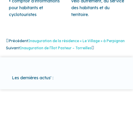
• comptoir d’informations
vélo autrement, au service
pour habitants et
des habitants et du
cyclotouristes
territoire.
Précédent
Suivant
Précédent
Inauguration de la résidence « Le Village » à Perpignan
Suivant
Inauguration de l’îlot Pasteur – Torreilles
Les dernières actus' :
37 COMMUNES
POUR UN