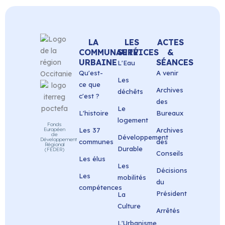
LA
LES
ACTES
COMMUNAUTÉ
SERVICES
&
URBAINE
SÉANCES
L'Eau
Qu'est-
A venir
Les
ce que
Archives
déchêts
c'est ?
des
Le
L'histoire
Bureaux
logement
Fonds
Européen
Les 37
Archives
de
Développement
Développement
communes
des
Régional
Durable
(FEDER)
Conseils
Les élus
Les
Décisions
Les
mobilités
du
compétences
Président
La
Culture
Arrêtés
L'Urbanisme