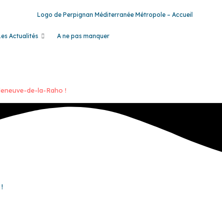
Les Actualités
A ne pas manquer
lleneuve-de-la-Raho !
!