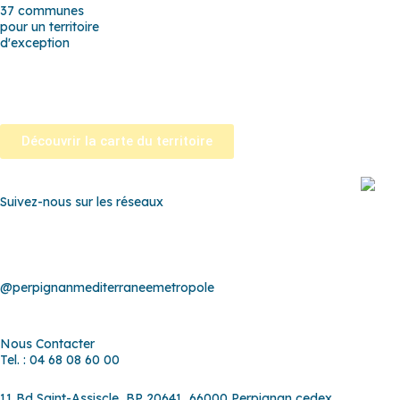
37 communes
pour un territoire
d'exception
Baho
–
Baixas
–
Bompas
–
Cabestany
–
Canet-en-Roussillon
–
Cal
Montner
–
Opoul-Périllos
–
Perpignan
–
Peyrestortes
–
Pézilla-la-Ri
Saint-Nazaire
–
Sainte Marie la Mer
–
Saleilles
–
Tautavel
–
Torreill
Découvrir la carte du territoire
Suivez-nous sur les réseaux
@perpignanmediterraneemetropole
Nous Contacter
Tel. : 04 68 08 60 00
11 Bd Saint-Assiscle, BP 20641, 66000 Perpignan cedex