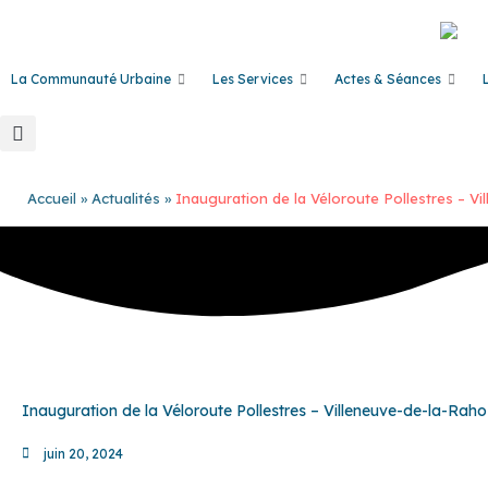
Aller
au
contenu
La Communauté Urbaine
Les Services
Actes & Séances
Accueil
Actualités
Inauguration de la Véloroute Pollestres – Vi
Inauguration de la Véloroute Pollestres – Villeneuve-de-la-Raho 
juin 20, 2024