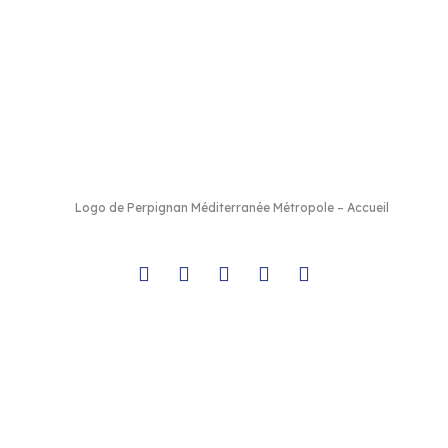
ce
–
Canohès
–
Cases de Pène
–
Cassagnes
–
Corneilla-la-Rivière
vière
–
Pollestres
–
Ponteilla-Nyls
–
Rivesaltes
–
Saint-Estève
–
Sain
es
–
Toulouges
–
Villelongue-de-la-Salanque
–
Villeneuve-de-la-Ra