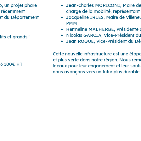
o, un projet phare
Jean-Charles MORICONI, Maire de P
été récemment
charge de la mobilité, représentan
 et du Département
Jacqueline IRLES, Maire de Villene
PMM
Hermeline MALHERBE, Présidente d
Nicolas GARCIA, Vice-Président d
tits et grands !
Jean ROQUE, Vice-Président du D
Cette nouvelle infrastructure est une étap
et plus verte dans notre région. Nous reme
 56 100€ HT
locaux pour leur engagement et leur sout
nous avançons vers un futur plus durable 