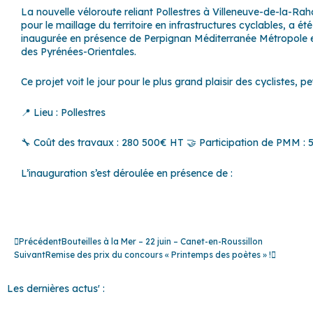
La nouvelle véloroute reliant Pollestres à Villeneuve-de-la-Rah
pour le maillage du territoire en infrastructures cyclables, a 
inaugurée en présence de Perpignan Méditerranée Métropole
des Pyrénées-Orientales.
Ce projet voit le jour pour le plus grand plaisir des cyclistes, pe
📍 Lieu : Pollestres
🔧 Coût des travaux : 280 500€ HT 🤝 Participation de PMM :
L’inauguration s’est déroulée en présence de :
Précédent
Suivant
Précédent
Bouteilles à la Mer – 22 juin – Canet-en-Roussillon
Suivant
Remise des prix du concours « Printemps des poètes » !
Les dernières actus' :