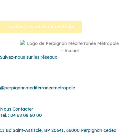
Tautavel
–
Torreilles
–
Toulouges
–
Villelongue-de-la-Salanque
–
Villeneuve-de-la-Raho
–
Villeneuve-la-Rivière
–
Vingrau
Découvrir la carte du territoire
Suivez-nous sur les réseaux
@perpignanmediterraneemetropole
Nous Contacter
Tel. : 04 68 08 60 00
11 Bd Saint-Assiscle, BP 20641, 66000 Perpignan cedex