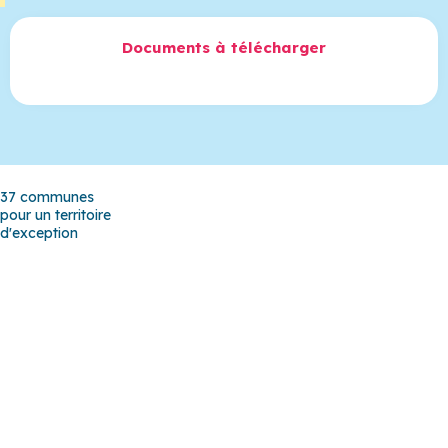
Documents à télécharger
37 communes
pour un territoire
d'exception
Baho
–
Baixas
–
Bompas
–
Cabestany
–
Canet-en-Roussillon
–
Calce
–
Canohès
–
Cases de Pène
–
Cassagnes
–
Corneilla-la-
Rivière
–
Espira-de-l’Agly
–
Estagel
–
Le Barcarès
–
Le Soler
–
Llupia
–
Montner
–
Opoul-Périllos
–
Perpignan
–
Peyrestortes
–
Pézilla-la-Rivière
–
Pollestres
–
Ponteilla-Nyls
–
Rivesaltes
–
Saint-
Estève
–
Saint-Féliu-d’Avall
–
Saint-Hippolyte
–
Saint-Laurent-de-
la-Salanque
–
Saint-Nazaire
–
Sainte Marie la Mer
–
Saleilles
–
Tautavel
–
Torreilles
–
Toulouges
–
Villelongue-de-la-Salanque
–
Villeneuve-de-la-Raho
–
Villeneuve-la-Rivière
–
Vingrau