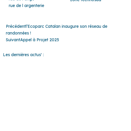
rue de l argenterie
Précédent
Suivant
Précédent
l’Ecoparc Catalan inaugure son réseau de
randonnées !
Suivant
Appel à Projet 2025
Les dernières actus' :
37 COMMUNES
POUR UN
TERRITOIRE
D'EXCEPTION