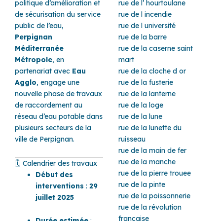
politique d’amélioration et
rue de l’ hourtoulane
de sécurisation du service
rue de l incendie
public de l’eau,
rue de l université
Perpignan
rue de la barre
Méditerranée
rue de la caserne saint
Métropole
, en
mart
partenariat avec
Eau
rue de la cloche d or
Agglo
, engage une
rue de la fusterie
nouvelle phase de travaux
rue de la lanterne
de raccordement au
rue de la loge
réseau d’eau potable dans
rue de la lune
plusieurs secteurs de la
rue de la lunette du
ville de Perpignan.
ruisseau
rue de la main de fer
rue de la manche
🗓️ Calendrier des travaux
rue de la pierre trouee
Début des
rue de la pinte
interventions
:
29
rue de la poissonnerie
juillet 2025
rue de la révolution
française
Durée estimée
: