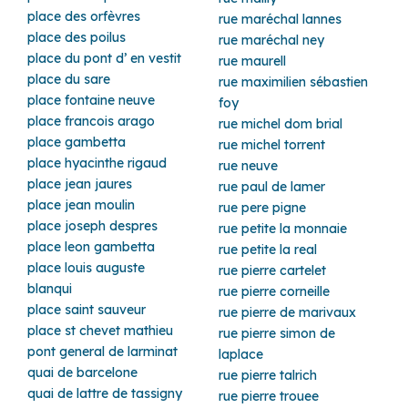
place des orfèvres
rue maréchal lannes
place des poilus
rue maréchal ney
place du pont d’ en vestit
rue maurell
place du sare
rue maximilien sébastien
place fontaine neuve
foy
place francois arago
rue michel dom brial
place gambetta
rue michel torrent
place hyacinthe rigaud
rue neuve
place jean jaures
rue paul de lamer
place jean moulin
rue pere pigne
place joseph despres
rue petite la monnaie
place leon gambetta
rue petite la real
place louis auguste
rue pierre cartelet
blanqui
rue pierre corneille
place saint sauveur
rue pierre de marivaux
place st chevet mathieu
rue pierre simon de
pont general de larminat
laplace
quai de barcelone
rue pierre talrich
quai de lattre de tassigny
rue pierre trouee