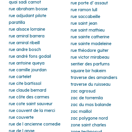
quai sadi carnot
rue porte d’ assaut
rue abraham bosse
rue ramon lull
rue adjudant pilote
rue saccabeille
paratilla
rue saint jean
rue alsace lorraine
rue saint mathieu
rue amiral barrera
rue sainte catherine
rue amiral ribeill
rue sainte madeleine
rue andre bosch
rue théodore guiter
rue andré fons godail
rue victor mirabeau
rue antoine queya
sentier des parfums
rue camille jourdan
square bir hakeim
rue cartelet
traverse des amandiers
rue cite bartissol
traverse du ruisseau
rue claude bernard
zac agrosud
rue côte des carmes
zac de torremila
rue cote saint sauveur
zac du mas balande
rue couvent de la merci
zac maillol
rue couverte
zac polygone nord
rue de l ancienne comedie
zone saint charles
rue de l ange
zone technosud