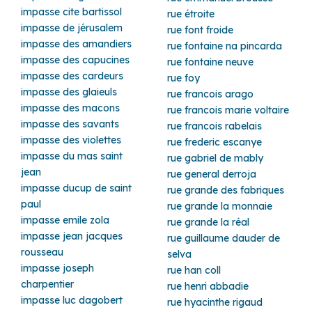
impasse cite bartissol
rue étroite
impasse de jérusalem
rue font froide
impasse des amandiers
rue fontaine na pincarda
impasse des capucines
rue fontaine neuve
impasse des cardeurs
rue foy
impasse des glaieuls
rue francois arago
impasse des macons
rue francois marie voltaire
impasse des savants
rue francois rabelais
impasse des violettes
rue frederic escanye
impasse du mas saint
rue gabriel de mably
jean
rue general derroja
impasse ducup de saint
rue grande des fabriques
paul
rue grande la monnaie
impasse emile zola
rue grande la réal
impasse jean jacques
rue guillaume dauder de
rousseau
selva
impasse joseph
rue han coll
charpentier
rue henri abbadie
impasse luc dagobert
rue hyacinthe rigaud