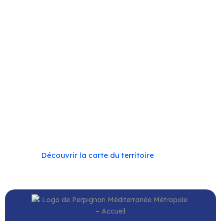
Baho
–
Baixas
–
Bompas
–
Cabestany
–
Canet-en-
Roussillon
–
Calce
–
Canohès
–
Cases de Pène
–
Cassagnes
–
Corneilla-la-Rivière
–
Espira-de-l’Agly
–
Estagel
–
Le Barcarès
–
Le Soler
–
Llupia
–
Montner
–
Opoul-Périllos
–
Perpignan
–
Peyrestortes
–
Pézilla-
la-Rivière
–
Pollestres
–
Ponteilla-Nyls
–
Rivesaltes
–
Saint-Estève
–
Saint-Féliu-d’Avall
–
Saint-Hippolyte
–
Saint-Laurent-de-la-Salanque
–
Saint-Nazaire
–
Sainte Marie la Mer
–
Saleilles
–
Tautavel
–
Torreilles
–
Toulouges
–
Villelongue-de-la-Salanque
–
Villeneuve-de-la-Raho
–
Villeneuve-la-Rivière
–
Vingrau
Découvrir la carte du territoire