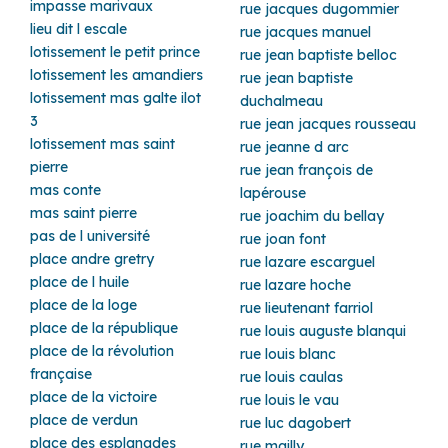
impasse marivaux
rue jacques dugommier
lieu dit l escale
rue jacques manuel
lotissement le petit prince
rue jean baptiste belloc
lotissement les amandiers
rue jean baptiste
lotissement mas galte ilot
duchalmeau
3
rue jean jacques rousseau
lotissement mas saint
rue jeanne d arc
pierre
rue jean françois de
mas conte
lapérouse
mas saint pierre
rue joachim du bellay
pas de l université
rue joan font
place andre gretry
rue lazare escarguel
place de l huile
rue lazare hoche
place de la loge
rue lieutenant farriol
place de la république
rue louis auguste blanqui
place de la révolution
rue louis blanc
française
rue louis caulas
place de la victoire
rue louis le vau
place de verdun
rue luc dagobert
place des esplanades
rue mailly