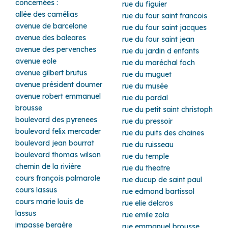
concernées :
rue du figuier
allée des camélias
rue du four saint francois
avenue de barcelone
rue du four saint jacques
avenue des baleares
rue du four saint jean
avenue des pervenches
rue du jardin d enfants
avenue eole
rue du maréchal foch
avenue gilbert brutus
rue du muguet
avenue président doumer
rue du musée
avenue robert emmanuel
rue du pardal
brousse
rue du petit saint christoph
boulevard des pyrenees
rue du pressoir
boulevard felix mercader
rue du puits des chaines
boulevard jean bourrat
rue du ruisseau
boulevard thomas wilson
rue du temple
chemin de la rivière
rue du theatre
cours françois palmarole
rue ducup de saint paul
cours lassus
rue edmond bartissol
cours marie louis de
rue elie delcros
lassus
rue emile zola
impasse bergère
rue emmanuel brousse