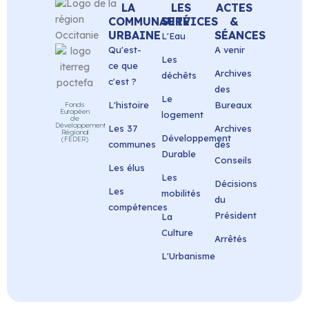
LA
LES
ACTES
COMMUNAUTÉ
SERVICES
&
URBAINE
SÉANCES
L'Eau
Qu'est-
A venir
Les
ce que
Archives
déchêts
c'est ?
des
Le
L'histoire
Bureaux
Fonds
Européen
logement
de
Développement
Les 37
Archives
Régional
Développement
(FEDER)
communes
des
Durable
Conseils
Les élus
Les
Décisions
Les
mobilités
du
compétences
Président
La
Culture
Arrêtés
L'Urbanisme